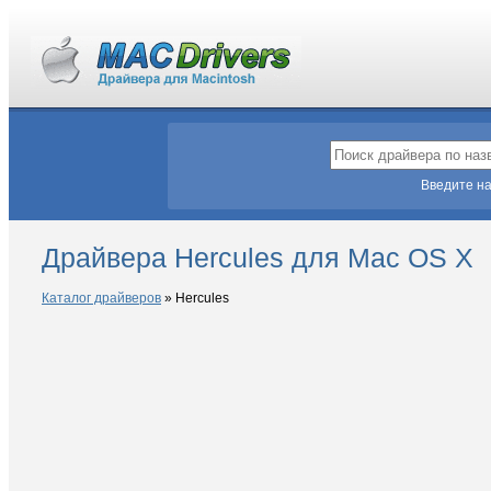
Введите на
Драйвера Hercules для Mac OS X
Каталог драйверов
»
Hercules