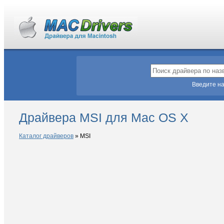
Введите на
Драйвера MSI для Mac OS X
Каталог драйверов
»
MSI