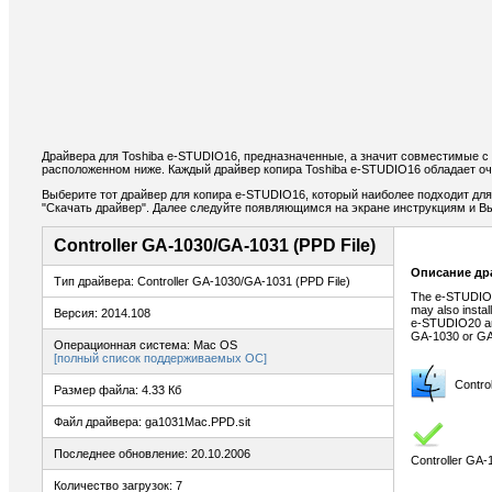
Драйвера для Toshiba e-STUDIO16, предназначенные, а значит совместимые с
расположенном ниже. Каждый драйвер копира Toshiba e-STUDIO16 обладает оч
Выберите тот драйвер для копира e-STUDIO16, который наиболее подходит для 
"Скачать драйвер". Далее следуйте появляющимся на экране инструкциям и В
Controller GA-1030/GA-1031 (PPD File)
Описание др
Тип драйвера: Controller GA-1030/GA-1031 (PPD File)
The e-STUDIO16
may also instal
Версия: 2014.108
e-STUDIO20 an
GA-1030 or GA
Операционная система: Mac OS
[полный список поддерживаемых ОС]
Contro
Размер файла: 4.33 Кб
Файл драйвера: ga1031Mac.PPD.sit
Последнее обновление: 20.10.2006
Controller GA
Количество загрузок: 7