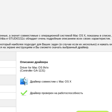
енные, а значит совместимые с операционной системой Mac OS X, показаны в списке,
hiba e-STUDIO211c обладает очень подробным описанием всех своих характеристик.
который наиболее подходит для Ваших задач (в случае если их несколько) и нажать к
я на экране инструкциям и Вы сможете скачать выбранный драйвер.
Описание драйвера
Driver for Mac OS 9\r\n
(Controller GA-1131)
Драйвер совместим с Mac OS X
Драйвер проверен на работоспособность