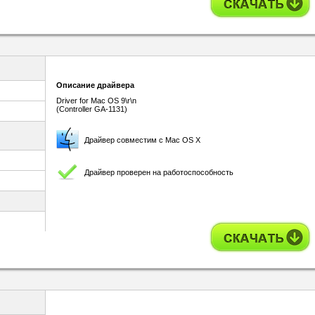
Описание драйвера
Driver for Mac OS 9\r\n
(Controller GA-1131)
Драйвер совместим с Mac OS X
Драйвер проверен на работоспособность