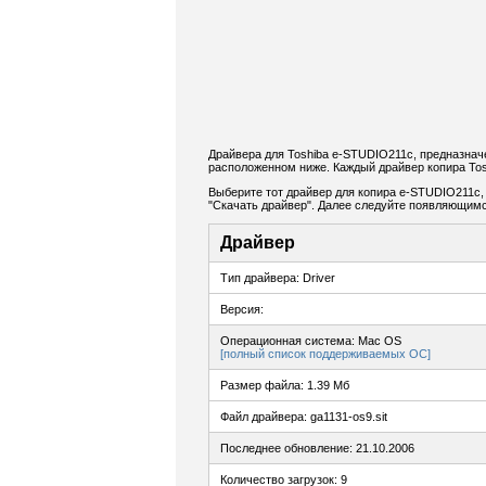
Драйвера для Toshiba e-STUDIO211c, предназнач
расположенном ниже. Каждый драйвер копира Tos
Выберите тот драйвер для копира e-STUDIO211c, 
"Скачать драйвер". Далее следуйте появляющимс
Драйвер
Тип драйвера: Driver
Версия:
Операционная система: Mac OS
[полный список поддерживаемых ОС]
Размер файла: 1.39 Мб
Файл драйвера: ga1131-os9.sit
Последнее обновление: 21.10.2006
Количество загрузок: 9