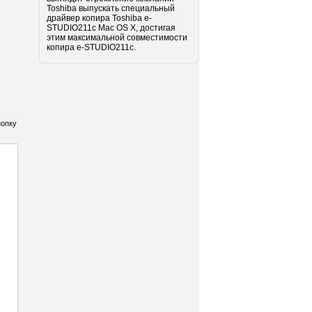
Toshiba выпускать специальный
драйвер копира Toshiba e-
STUDIO211c Mac OS X, достигая
этим максимальной совместимости
копира e-STUDIO211c.
нопку