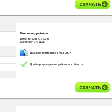
Описание драйвера
Driver for Mac OS X\r\n
(Controller GA-1131)
Драйвер совместим с Mac OS X
Драйвер проверен на работоспособность