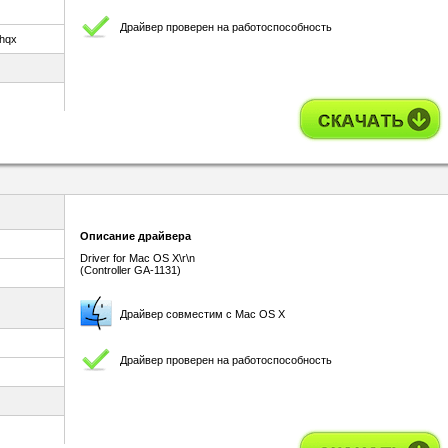
Драйвер проверен на работоспособность
.hqx
Описание драйвера
Driver for Mac OS X\r\n
(Controller GA-1131)
Драйвер совместим с Mac OS X
Драйвер проверен на работоспособность