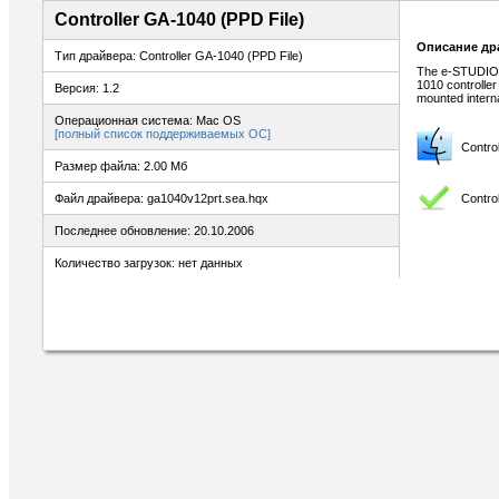
Controller GA-1040 (PPD File)
Описание др
Тип драйвера: Controller GA-1040 (PPD File)
The e-STUDIO2
1010 controller
Версия: 1.2
mounted internal
Операционная система: Mac OS
[полный список поддерживаемых ОС]
Contro
Размер файла: 2.00 Мб
Contro
Файл драйвера: ga1040v12prt.sea.hqx
Последнее обновление: 20.10.2006
Количество загрузок: нет данных