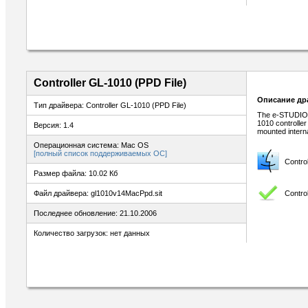
Controller GL-1010 (PPD File)
Описание др
Тип драйвера: Controller GL-1010 (PPD File)
The e-STUDIO2
1010 controller
Версия: 1.4
mounted interna
Операционная система: Mac OS
[полный список поддерживаемых ОС]
Contro
Размер файла: 10.02 Кб
Contro
Файл драйвера: gl1010v14MacPpd.sit
Последнее обновление: 21.10.2006
Количество загрузок: нет данных