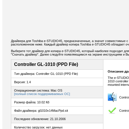
Драйвера для Toshiba e-STUDIO45, предназначенные, а значит совместимые с
расположенном ниже. Каждый драйвер копира Toshiba e-STUDIO45 обладает оч
Выберите тот драйвер для копира e-STUDIO45, который наиболее подходит для 
"Скачать драйвер". Далее следуйте появляющимся на экране инструкциям и В
Controller GL-1010 (PPD File)
Описание др
Тип драйвера: Controller GL-1010 (PPD File)
The e-STUDIO2
1010 controller
Версия: 1.4
mounted interna
Операционная система: Mac OS
[полный список поддерживаемых ОС]
Contro
Размер файла: 10.02 Кб
Contro
Файл драйвера: gl1010v14MacPpd.sit
Последнее обновление: 21.10.2006
Количество загрузок: нет данных