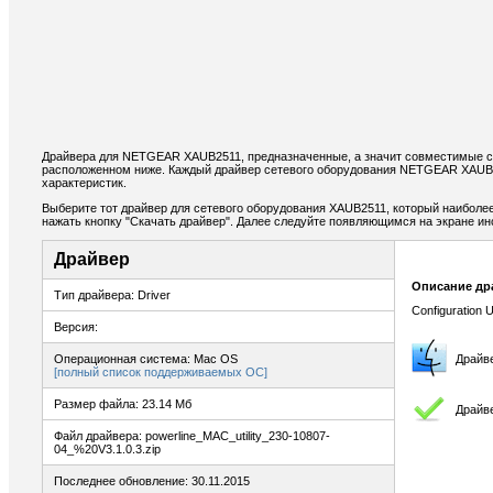
Драйвера для NETGEAR XAUB2511, предназначенные, а значит совместимые с 
расположенном ниже. Каждый драйвер сетевого оборудования NETGEAR XAUB2
характеристик.
Выберите тот драйвер для сетевого оборудования XAUB2511, который наиболее 
нажать кнопку "Скачать драйвер". Далее следуйте появляющимся на экране и
Драйвер
Описание др
Тип драйвера: Driver
Configuration U
Версия:
Операционная система: Mac OS
Драйв
[полный список поддерживаемых ОС]
Размер файла: 23.14 Мб
Драйв
Файл драйвера: powerline_MAC_utility_230-10807-
04_%20V3.1.0.3.zip
Последнее обновление: 30.11.2015