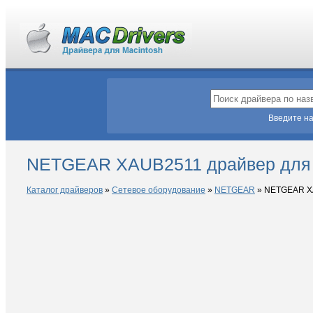
Введите на
NETGEAR XAUB2511 драйвер для
Каталог драйверов
»
Сетевое оборудование
»
NETGEAR
»
NETGEAR X