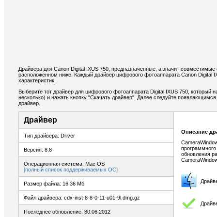
Драйвера для Canon Digital IXUS 750, предназначенные, а значит совместимые
расположенном ниже. Каждый драйвер цифрового фотоаппарата Canon Digital 
характеристик.
Выберите тот драйвер для цифрового фотоаппарата Digital IXUS 750, который н
несколько) и нажать кнопку "Скачать драйвер". Далее следуйте появляющимс
драйвер.
Драйвер
Описание др
Тип драйвера: Driver
CameraWindow
программного
Версия: 8.8
обновления р
CameraWindow
Операционная система: Mac OS
[полный список поддерживаемых ОС]
Драйв
Размер файла: 16.36 Мб
Файл драйвера: cdx-inst-8-8-0-11-u01-9l.dmg.gz
Драйв
Последнее обновление: 30.06.2012