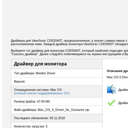
Драйвера для ViewSonic CDE5560T, предназначенные, а значит совместимые с
расположенном ниже. Каждый драйвер монитора ViewSonic CDE5560T обладает
Выберите тот драйвер для монитора CDE5560T, который наиболее подходит для 
"Скачать драйвер". Далее следуйте появляющимся на экране инструкциям и В
Драйвер для монитора
Описание др
Тип драйвера: Monitor Driver
Mac OS X Drive
Версия:
Операционная система: Mac OS
Драйв
[полный список поддерживаемых ОС]
Размер файла: 57.59 Мб
Драйв
Файл драйвера: Mac_OS_X_Driver_for_Gestures.zip
Последнее обновление: 05.11.2018
Количество загрузок: 5