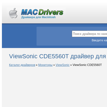
Введите на
ViewSonic CDE5560T драйвер для
Каталог драйверов
»
Мониторы
»
ViewSonic
»
ViewSonic CDE5560T