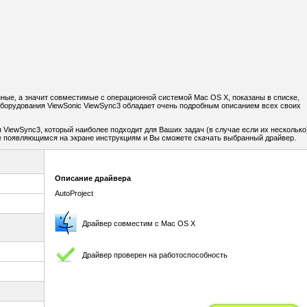
нные, а значит совместимые с операционной системой Mac OS X, показаны в списке,
оборудования ViewSonic ViewSync3 обладает очень подробным описанием всех своих
 ViewSync3, который наиболее подходит для Ваших задач (в случае если их несколько
те появляющимся на экране инструкциям и Вы сможете скачать выбранный драйвер.
Описание драйвера
AutoProject
Драйвер совместим с Mac OS X
Драйвер проверен на работоспособность