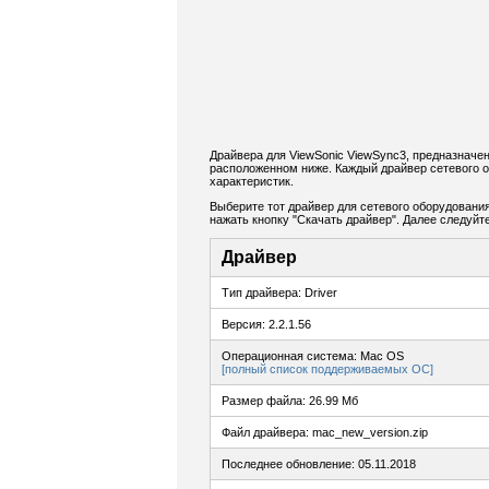
Драйвера для ViewSonic ViewSync3, предназначе
расположенном ниже. Каждый драйвер сетевого 
характеристик.
Выберите тот драйвер для сетевого оборудования
нажать кнопку "Скачать драйвер". Далее следуй
Драйвер
Тип драйвера: Driver
Версия: 2.2.1.56
Операционная система: Mac OS
[полный список поддерживаемых ОС]
Размер файла: 26.99 Мб
Файл драйвера: mac_new_version.zip
Последнее обновление: 05.11.2018