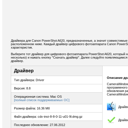
Драйвера для Canon PowerShot A620, предназначенные, а значит совместимые 
расположенном ниже. Каждый драйвер цифрового фотоаппарата Canon PowerSh
характеристик.
Выберите тот драйвер для цифрового фотоаппарата PowerShot A620, который н
несколько) и нажать кнопку "Скачать драйвер". Далее следуйте появляющимс
драйвер.
Драйвер
Описание др
Тип драйвера: Driver
CameraWindow
программного
Версия: 8.8
обновления р
CameraWindow
Операционная система: Mac OS
[полный список поддерживаемых ОС]
Драйв
Размер файла: 16.36 Мб
Файл драйвера: cdx-inst-8-8-0-11-u01-9l.dmg.gz
Драйв
Последнее обновление: 27.06.2012