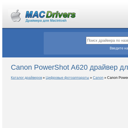
Введите на
Canon PowerShot A620 драйвер д
Каталог драйверов
»
Цифровые фотоаппараты
»
Canon
»
Canon Power