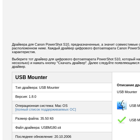
Драйвера для Canon PowerShot S10, предназначенные, а значит совместимые с
расположенном ниже. Каждый драйвер цифрового фотоаппарата Canon PowerSh
характеристик.
Выберите тот драйвер для цифрового фотоаппарата PowerShot S10, который на
несколько) и нажать кнопку "Скачать драйвер". Далее следуйте появляющимс
драйвер.
USB Mounter
Описание др
Тип драйвера: USB Mounter
USB Mounter
Версия: 1.8.0
Операционная система: Mac OS
USB M
[полный список поддерживаемых ОС]
Размер файла: 35.50 Кб
USB M
Файл драйвера: USBM180.sit
Последнее обновление: 20.10.2006