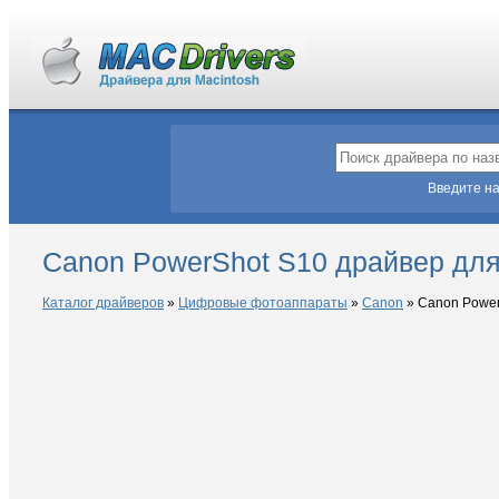
Введите на
Canon PowerShot S10 драйвер дл
Каталог драйверов
»
Цифровые фотоаппараты
»
Canon
»
Canon Power