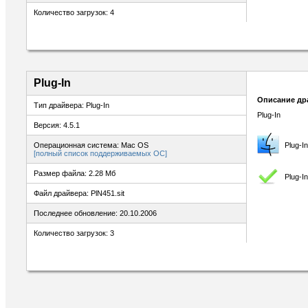
Количество загрузок: 4
Plug-In
Описание др
Тип драйвера: Plug-In
Plug-In
Версия: 4.5.1
Операционная система: Mac OS
Plug-I
[полный список поддерживаемых ОС]
Размер файла: 2.28 Мб
Plug-I
Файл драйвера: PlN451.sit
Последнее обновление: 20.10.2006
Количество загрузок: 3