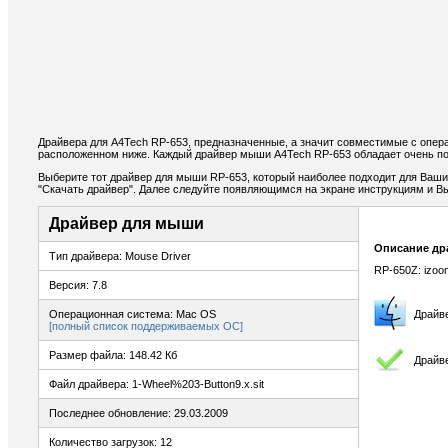
Драйвера для A4Tech RP-653, предназначенные, а значит совместимые с опер
расположенном ниже. Каждый драйвер мыши A4Tech RP-653 обладает очень по
Выберите тот драйвер для мыши RP-653, который наиболее подходит для Ваших 
"Скачать драйвер". Далее следуйте появляющимся на экране инструкциям и В
Драйвер для мыши
Описание др
Тип драйвера: Mouse Driver
RP-650Z: izoo
Версия: 7.8
Операционная система: Mac OS
Драйв
[полный список поддерживаемых ОС]
Размер файла: 148.42 Кб
Драйв
Файл драйвера: 1-Wheel%203-Button9.x.sit
Последнее обновление: 29.03.2009
Количество загрузок: 12