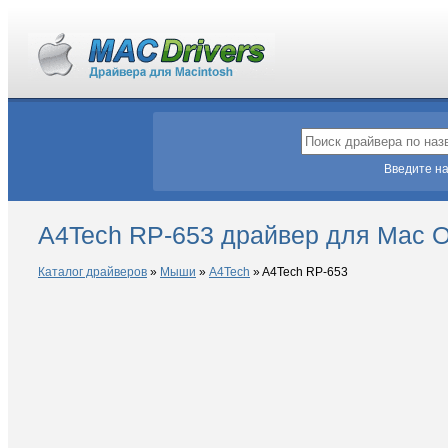
Введите на
A4Tech RP-653 драйвер для Mac 
Каталог драйверов
»
Мыши
»
A4Tech
»
A4Tech RP-653