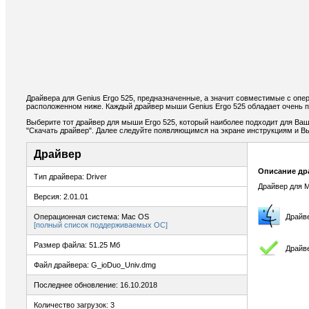
Драйвера для Genius Ergo 525, предназначенные, а значит совместимые с опе
расположенном ниже. Каждый драйвер мыши Genius Ergo 525 обладает очень 
Выберите тот драйвер для мыши Ergo 525, который наиболее подходит для Ваши
"Скачать драйвер". Далее следуйте появляющимся на экране инструкциям и В
Драйвер
Описание др
Тип драйвера: Driver
Драйвер для 
Версия: 2.01.01
Операционная система: Mac OS
Драйв
[полный список поддерживаемых ОС]
Размер файла: 51.25 Мб
Драйв
Файл драйвера: G_ioDuo_Univ.dmg
Последнее обновление: 16.10.2018
Количество загрузок: 3