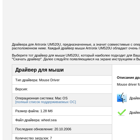
Драйвера для Artronix UM520U, предназначенные, а значит совместимые с опе
расположенном ниже. Каждый драйвер мыши Artronix UM520U обладает очень 
Выберите тот драйвер для мыши UM520U, который наиболее подходит для Ваших
"Скачать драйвер". Далее следуйте появляющимся на экране инструкциям и В
Драйвер для мыши
Описание др
Тип драйвера: Mouse Driver
Mouse driver f
Версия:
Операционная система: Mac OS
Драйв
[полный список поддерживаемых ОС]
Размер файла: 1.28 Мб
Драйв
Файл драйвера: wheel.sea
Последнее обновление: 20.10.2006
Количество загрузок: 7