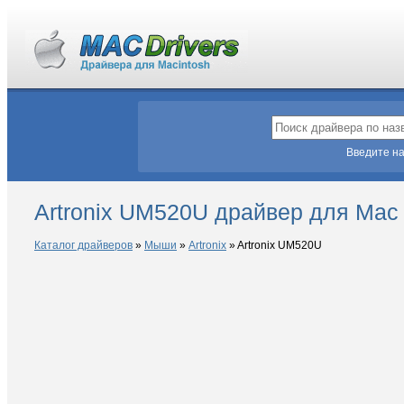
Введите на
Artronix UM520U драйвер для Mac
Каталог драйверов
»
Мыши
»
Artronix
»
Artronix UM520U