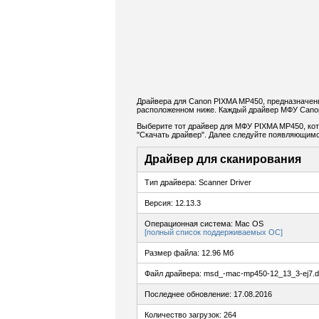
Драйвера для Canon PIXMA MP450, предназначенн
расположенном ниже. Каждый драйвер МФУ Canon
Выберите тот драйвер для МФУ PIXMA MP450, кото
"Скачать драйвер". Далее следуйте появляющимс
Драйвер для сканирования
Тип драйвера: Scanner Driver
Версия: 12.13.3
Операционная система: Mac OS
[полный список поддерживаемых ОС]
Размер файла: 12.96 Мб
Файл драйвера: msd_-mac-mp450-12_13_3-ej7.
Последнее обновление: 17.08.2016
Количество загрузок: 264