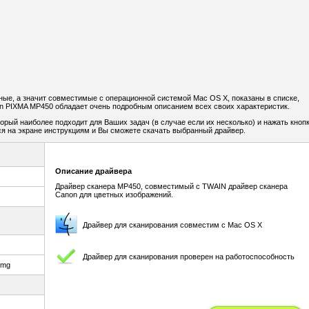
ые, а значит совместимые с операционной системой Mac OS X, показаны в списке,
 PIXMA MP450 обладает очень подробным описанием всех своих характеристик.
рый наиболее подходит для Ваших задач (в случае если их несколько) и нажать кноп
я на экране инструкциям и Вы сможете скачать выбранный драйвер.
Описание драйвера
Драйвер сканера MP450, совместимый с TWAIN драйвер сканера
Canon для цветных изображений.
Драйвер для сканирования совместим с Mac OS X
Драйвер для сканирования проверен на работоспособность
dmg