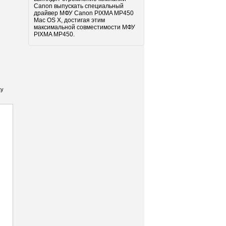
Canon выпускать специальный
драйвер МФУ Canon PIXMA MP450
Mac OS X, достигая этим
максимальной совместимости МФУ
PIXMA MP450.
ку