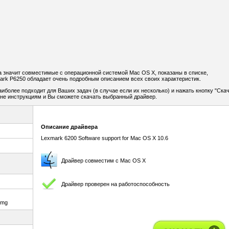
а значит совместимые с операционной системой Mac OS X, показаны в списке,
rk P6250 обладает очень подробным описанием всех своих характеристик.
иболее подходит для Ваших задач (в случае если их несколько) и нажать кнопку "Ска
не инструкциям и Вы сможете скачать выбранный драйвер.
Описание драйвера
Lexmark 6200 Software support for Mac OS X 10.6
Драйвер совместим с Mac OS X
Драйвер проверен на работоспособность
dmg