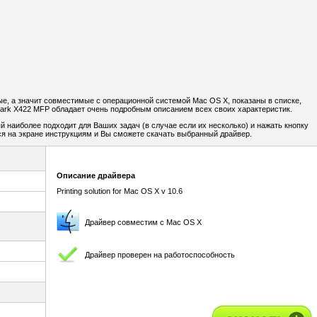
е, а значит совместимые с операционной системой Mac OS X, показаны в списке,
rk X422 MFP обладает очень подробным описанием всех своих характеристик.
 наиболее подходит для Ваших задач (в случае если их несколько) и нажать кнопку
я на экране инструкциям и Вы сможете скачать выбранный драйвер.
Описание драйвера
Printing solution for Mac OS X v 10.6
Драйвер совместим с Mac OS X
Драйвер проверен на работоспособность