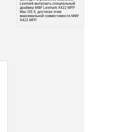
Lexmark выпускать специальный
драйвер МФУ Lexmark X422 MFP
Mac OS X, достигая этим
максимальной совместимости МФУ
X422 MFP.