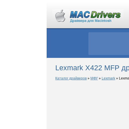
Lexmark X422 MFP д
Каталог драйверов
»
МФУ
»
Lexmark
»
Lexma