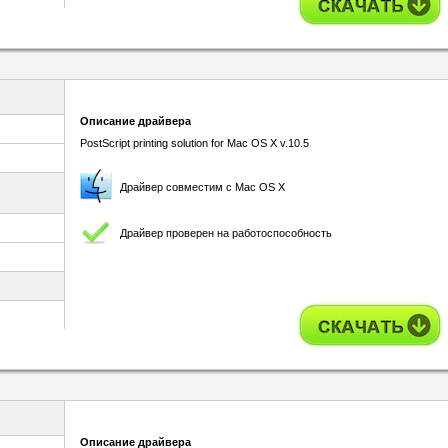
Описание драйвера
PostScript printing solution for Mac OS X v.10.5
Драйвер совместим с Mac OS X
Драйвер проверен на работоспособность
Описание драйвера