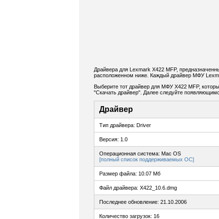
Драйвера для Lexmark X422 MFP, предназначенны
расположенном ниже. Каждый драйвер МФУ Lexma
Выберите тот драйвер для МФУ X422 MFP, который
"Скачать драйвер". Далее следуйте появляющимс
Драйвер
Тип драйвера: Driver
Версия: 1.0
Операционная система: Mac OS
[полный список поддерживаемых ОС]
Размер файла: 10.07 Мб
Файл драйвера: X422_10.6.dmg
Последнее обновление: 21.10.2006
Количество загрузок: 16