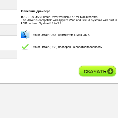
Описание драйвера
BJC-2100 USB Printer Driver version 3.42 for Macintosh\r\n
This driver is compatible with Apple\'s iMac and G3/G4 systems with built-in
USB port and System 8.1 to 9.1.
Printer Driver (USB) совместим с Mac OS X
Printer Driver (USB) проверен на работоспособность