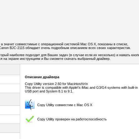
 а значит совместимые с операционной системой Mac OS X, показаны в списке,
Canon BJC-2115 обладает очень подробным описанием всех своих характеристик.
торый наиболее подходит для Ваших задач (в случае если их несколько) и нажать кноп
я на экране инструкциям и Вы сможете скачать выбранный драйвер.
Описание драйвера
Copy Utility version 2.60 for Macintosh\r\n
This driver is compatible with Apple\'s iMac and G3/G4 systems with built-in
USB port and System 8.1 to 9.1.
Copy Utility совместим с Mac OS X
Copy Utility проверен на работоспособность