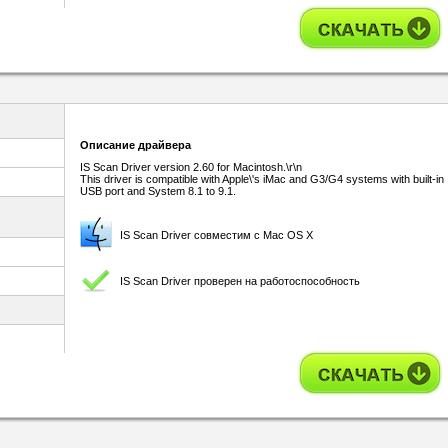
Описание драйвера
IS Scan Driver version 2.60 for Macintosh.\r\n
This driver is compatible with Apple\'s iMac and G3/G4 systems with built-in
USB port and System 8.1 to 9.1.
IS Scan Driver совместим с Mac OS X
IS Scan Driver проверен на работоспособность