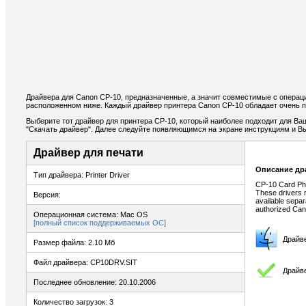
Драйвера для Canon CP-10, предназначенные, а значит совместимые с операц
расположенном ниже. Каждый драйвер принтера Canon CP-10 обладает очень 
Выберите тот драйвер для принтера CP-10, который наиболее подходит для Ваш
"Скачать драйвер". Далее следуйте появляющимся на экране инструкциям и В
Драйвер для печати
Описание др
Тип драйвера: Printer Driver
CP-10 Card Pho
These drivers r
Версия:
available separ
authorized Can
Операционная система: Mac OS
[полный список поддерживаемых ОС]
Драйв
Размер файла: 2.10 Мб
Файл драйвера: CP10DRV.SIT
Драйве
Последнее обновление: 20.10.2006
Количество загрузок: 3