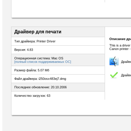
Драйвер для печати
Описание др
Тип драйвера: Printer Driver
This is a drive
Canon printer 
Версия: 4.83
Операционная система: Mac OS
[полный список поддерживаемых ОС]
Драйв
Размер файла: 5.07 Мб
Драйве
Файл драйвера: i250osx483ej7.dmg
Последнее обновление: 20.10.2006
Количество загрузок: 63