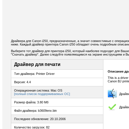
Драйвера для Canon i250, предназначенные, а значит совместимые с операци
ниже. Каждый драйвер принтера Canon i250 обладает очень подробным описани
Выберите тот драйвер для принтера i250, который наиболее подходит для Ваших
"Скачать драйвер". Далее следуйте появляющимся на экране инструкциям и В
Драйвер для печати
Описание др
Тип драйвера: Printer Driver
This is a drive
Canon BJ print
Версия: 4.4
Операционная система: Mac OS
[полный список поддерживаемых ОС]
Драйв
Размер файла: 3.80 Мб
Драйве
Файл драйвера: b3609enx.bin
Последнее обновление: 20.10.2006
Количество загрузок: 82