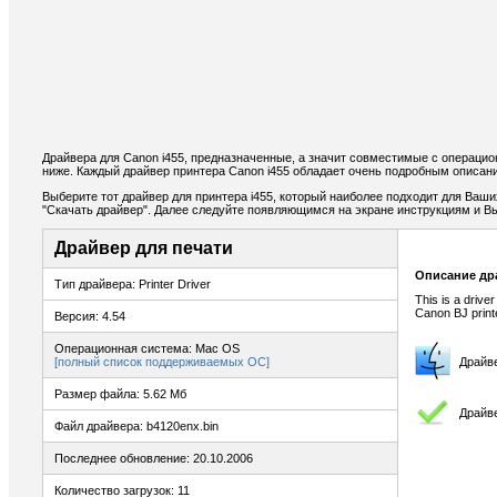
Драйвера для Canon i455, предназначенные, а значит совместимые с операци
ниже. Каждый драйвер принтера Canon i455 обладает очень подробным описани
Выберите тот драйвер для принтера i455, который наиболее подходит для Ваших
"Скачать драйвер". Далее следуйте появляющимся на экране инструкциям и В
Драйвер для печати
Описание др
Тип драйвера: Printer Driver
This is a drive
Canon BJ print
Версия: 4.54
Операционная система: Mac OS
[полный список поддерживаемых ОС]
Драйв
Размер файла: 5.62 Мб
Драйве
Файл драйвера: b4120enx.bin
Последнее обновление: 20.10.2006
Количество загрузок: 11