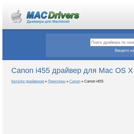
Введите на
Canon i455 драйвер для Mac OS X
Каталог драйверов
»
Принтеры
»
Canon
»
Canon i455