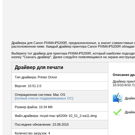
Драйвера для Canon PIXMA iP5200R, предназначенные, а значит совместимые 
расположенном ниже. Каждый драйвер принтера Canon PIXMA iP5200R обладает
Выберите тот драйвер для принтера PIXMA iP5200R, который наиболее подходит
кнопку "Скачать драйвер". Далее следуйте появляющимся на экране инструкц
Драйвер для печати
Описание др
Тип драйвера: Printer Driver
Драйвер принт
10.5/10.6/10.7)
Версия: 10.51.2.0
Операционная система: Mac OS
[полный список поддерживаемых ОС]
Драйв
Размер файла: 10.34 Мб
Драйве
Файл драйвера: mcpd-mac-ip5200r-10_51_2-ea11.dmg
Последнее обновление: 23.08.2015
Количество загрузок: 4