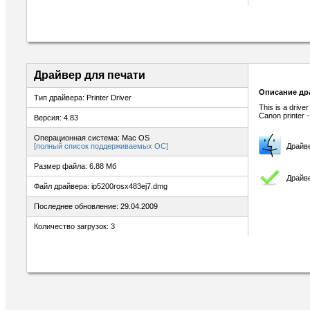
Драйвер для печати
Описание др
Тип драйвера: Printer Driver
This is a drive
Canon printer 
Версия: 4.83
Операционная система: Mac OS
[полный список поддерживаемых ОС]
Драйв
Размер файла: 6.88 Мб
Драйве
Файл драйвера: ip5200rosx483ej7.dmg
Последнее обновление: 29.04.2009
Количество загрузок: 3