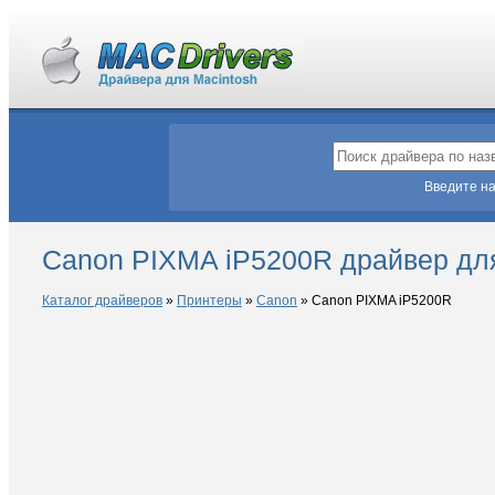
Введите на
Canon PIXMA iP5200R драйвер дл
Каталог драйверов
»
Принтеры
»
Canon
»
Canon PIXMA iP5200R