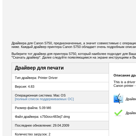
Драйвера для Canon S750, предназначенные, а значит совместимые с операци
ниже. Каждый драйвер принтера Canon S750 обладает очень подробным описан
Выберите тот драйвер для принтера S750, который наиболее подходит для Ваши
"Скачать драйвер". Далее следуйте появляющимся на экране инструкциям и В
Драйвер для печати
Описание др
Тип драйвера: Printer Driver
This is a drive
Canon printer 
Версия: 4.83
Операционная система: Mac OS
[полный список поддерживаемых ОС]
Драйв
Размер файла: 5.09 Мб
Драйве
Файл драйвера: s750osx483ej7.dmg
Последнее обновление: 29.04.2009
Количество загрузок: 2