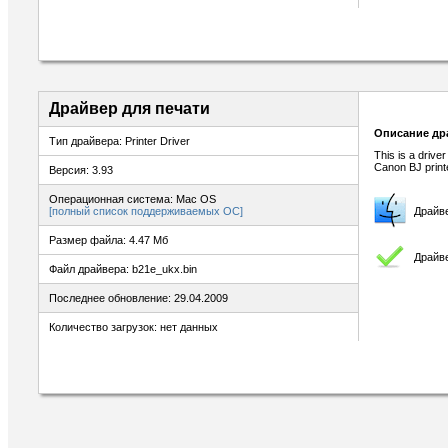
Драйвер для печати
Описание др
Тип драйвера: Printer Driver
This is a drive
Canon BJ print
Версия: 3.93
Операционная система: Mac OS
[полный список поддерживаемых ОС]
Драйв
Размер файла: 4.47 Мб
Драйве
Файл драйвера: b21e_ukx.bin
Последнее обновление: 29.04.2009
Количество загрузок: нет данных