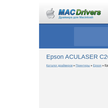
Epson ACULASER C26
Каталог драйверов
»
Принтеры
»
Epson
»
Ep