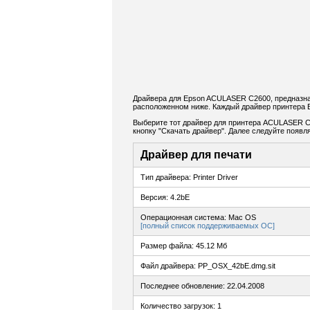
Драйвера для Epson ACULASER C2600, предназна
расположенном ниже. Каждый драйвер принтера 
Выберите тот драйвер для принтера ACULASER C2
кнопку "Скачать драйвер". Далее следуйте появ
Драйвер для печати
Тип драйвера: Printer Driver
Версия: 4.2bE
Операционная система: Mac OS
[полный список поддерживаемых ОС]
Размер файла: 45.12 Мб
Файл драйвера: PP_OSX_42bE.dmg.sit
Последнее обновление: 22.04.2008
Количество загрузок: 1