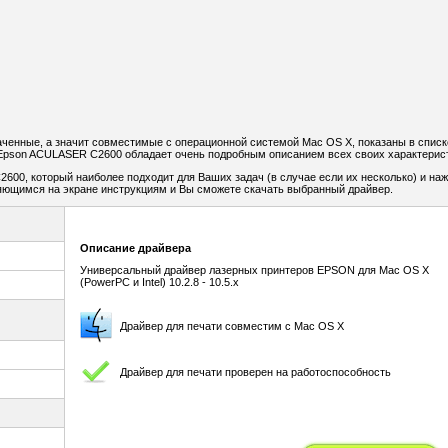
ченные, а значит совместимые с операционной системой Mac OS X, показаны в списк
Epson ACULASER C2600 обладает очень подробным описанием всех своих характерист
600, который наиболее подходит для Ваших задач (в случае если их несколько) и на
ляющимся на экране инструкциям и Вы сможете скачать выбранный драйвер.
Описание драйвера
Универсальный драйвер лазерных принтеров EPSON для Mac OS X
(PowerPC и Intel) 10.2.8 - 10.5.x
Драйвер для печати совместим с Mac OS X
Драйвер для печати проверен на работоспособность