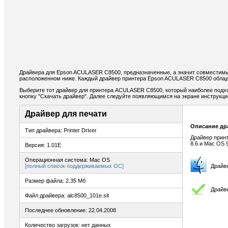
Драйвера для Epson ACULASER C8500, предназначенные, а значит совместимы
расположенном ниже. Каждый драйвер принтера Epson ACULASER C8500 облада
Выберите тот драйвер для принтера ACULASER C8500, который наиболее подход
кнопку "Скачать драйвер". Далее следуйте появляющимся на экране инструкц
Драйвер для печати
Описание др
Тип драйвера: Printer Driver
Драйвер прин
8.6 и Mac OS 
Версия: 1.01E
Операционная система: Mac OS
[полный список поддерживаемых ОС]
Драйв
Размер файла: 2.35 Мб
Драйве
Файл драйвера: alc8500_101e.sit
Последнее обновление: 22.04.2008
Количество загрузок: нет данных