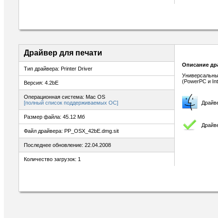
Драйвер для печати
Описание др
Тип драйвера: Printer Driver
Универсальны
(PowerPC и Inte
Версия: 4.2bE
Операционная система: Mac OS
[полный список поддерживаемых ОС]
Драйв
Размер файла: 45.12 Мб
Драйве
Файл драйвера: PP_OSX_42bE.dmg.sit
Последнее обновление: 22.04.2008
Количество загрузок: 1