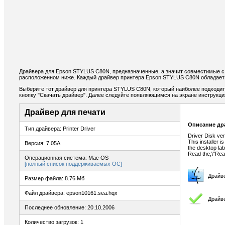
Драйвера для Epson STYLUS C80N, предназначенные, а значит совместимые с 
расположенном ниже. Каждый драйвер принтера Epson STYLUS C80N обладает 
Выберите тот драйвер для принтера STYLUS C80N, который наиболее подходит 
кнопку "Скачать драйвер". Далее следуйте появляющимся на экране инструкц
Драйвер для печати
Описание др
Тип драйвера: Printer Driver
Driver Disk ver
This installer i
Версия: 7.05A
the desktop lab
Read the,\"Read
Операционная система: Mac OS
[полный список поддерживаемых ОС]
Драйв
Размер файла: 8.76 Мб
Файл драйвера: epson10161.sea.hqx
Драйве
Последнее обновление: 20.10.2006
Количество загрузок: 1