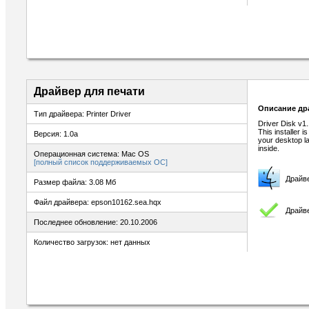
Драйвер для печати
Описание др
Тип драйвера: Printer Driver
Driver Disk v1.
This installer i
Версия: 1.0a
your desktop la
inside.
Операционная система: Mac OS
[полный список поддерживаемых ОС]
Драйв
Размер файла: 3.08 Мб
Файл драйвера: epson10162.sea.hqx
Драйве
Последнее обновление: 20.10.2006
Количество загрузок: нет данных