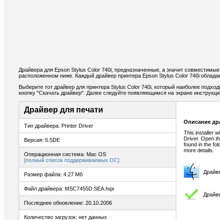
Драйвера для Epson Stylus Color 740i, предназначенные, а значит совместимы
расположенном ниже. Каждый драйвер принтера Epson Stylus Color 740i облад
Выберите тот драйвер для принтера Stylus Color 740i, который наиболее подход
кнопку "Скачать драйвер". Далее следуйте появляющимся на экране инструкц
Драйвер для печати
Описание др
Тип драйвера: Printer Driver
This installer 
Driver. Open th
Версия: 5.5DE
found in the fo
more details.
Операционная система: Mac OS
[полный список поддерживаемых ОС]
Драйв
Размер файла: 4.27 Мб
Файл драйвера: MSC7455D.SEA.hqx
Драйве
Последнее обновление: 20.10.2006
Количество загрузок: нет данных