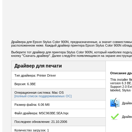
Драйвера для Epson Stylus Color 900N, предназначенные, а значит совместимы
расположенном ниже. Каждый драйвер принтера Epson Stylus Color 900N облад
Выберите тот драйвер для принтера Stylus Color 900N, который наиболее подхо
кнопку "Скачать драйвер". Далее следуйте появляющимся на экране инструкц
Драйвер для печати
Описание др
Тип драйвера: Printer Driver
This installer 
version 6.3 BE. 
Версия: 6.3BE
Support 2.0 Ext
labeled, Stylus
Операционная система: Mac OS
[полный список поддерживаемых ОС]
Драйв
Размер файла: 6.06 Мб
Файл драйвера: MSC963BE.SEA.hqx
Драйве
Последнее обновление: 21.10.2006
Количество загрузок: 1