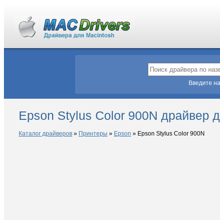
Введите на
Epson Stylus Color 900N драйвер 
Каталог драйверов
»
Принтеры
»
Epson
»
Epson Stylus Color 900N