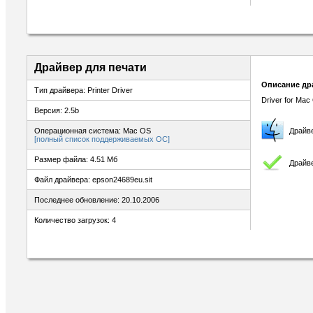
Драйвер для печати
Описание др
Тип драйвера: Printer Driver
Driver for Mac
Версия: 2.5b
Операционная система: Mac OS
Драйв
[полный список поддерживаемых ОС]
Размер файла: 4.51 Мб
Драйве
Файл драйвера: epson24689eu.sit
Последнее обновление: 20.10.2006
Количество загрузок: 4