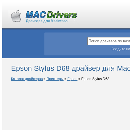
Введите на
Epson Stylus D68 драйвер для Ma
Каталог драйверов
»
Принтеры
»
Epson
»
Epson Stylus D68