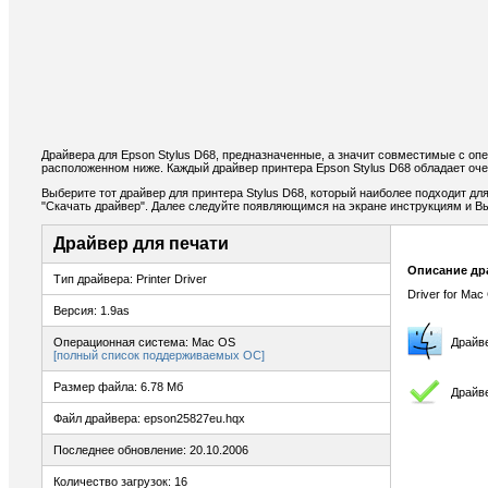
Драйвера для Epson Stylus D68, предназначенные, а значит совместимые с оп
расположенном ниже. Каждый драйвер принтера Epson Stylus D68 обладает оч
Выберите тот драйвер для принтера Stylus D68, который наиболее подходит для
"Скачать драйвер". Далее следуйте появляющимся на экране инструкциям и В
Драйвер для печати
Описание др
Тип драйвера: Printer Driver
Driver for Mac
Версия: 1.9as
Операционная система: Mac OS
Драйв
[полный список поддерживаемых ОС]
Размер файла: 6.78 Мб
Драйве
Файл драйвера: epson25827eu.hqx
Последнее обновление: 20.10.2006
Количество загрузок: 16