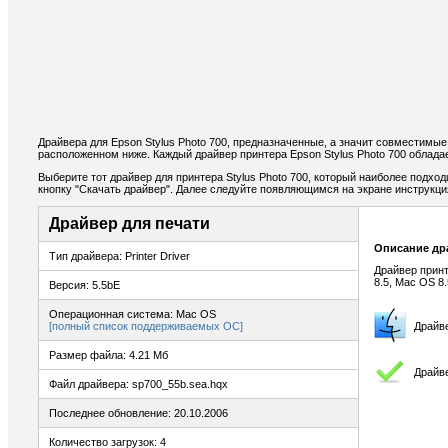
Драйвера для Epson Stylus Photo 700, предназначенные, а значит совместимые
расположенном ниже. Каждый драйвер принтера Epson Stylus Photo 700 облада
Выберите тот драйвер для принтера Stylus Photo 700, который наиболее подход
кнопку "Скачать драйвер". Далее следуйте появляющимся на экране инструкц
Драйвер для печати
Описание др
Тип драйвера: Printer Driver
Драйвер принт
8.5, Mac OS 8.
Версия: 5.5bE
Операционная система: Mac OS
[полный список поддерживаемых ОС]
Драйв
Размер файла: 4.21 Мб
Драйве
Файл драйвера: sp700_55b.sea.hqx
Последнее обновление: 20.10.2006
Количество загрузок: 4