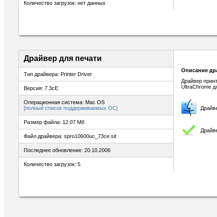
Количество загрузок: нет данных
Драйвер для печати
Описание др
Тип драйвера: Printer Driver
Драйвер прин
UltraChrome д
Версия: 7.3cE
Операционная система: Mac OS
[полный список поддерживаемых ОС]
Драйв
Размер файла: 12.07 Мб
Драйве
Файл драйвера: spro10600uc_73ce.sit
Последнее обновление: 20.10.2006
Количество загрузок: 5