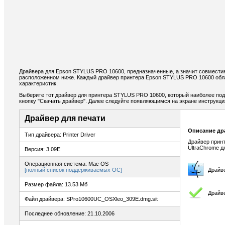
Драйвера для Epson STYLUS PRO 10600, предназначенные, а значит совместим
расположенном ниже. Каждый драйвер принтера Epson STYLUS PRO 10600 обл
характеристик.
Выберите тот драйвер для принтера STYLUS PRO 10600, который наиболее подх
кнопку "Скачать драйвер". Далее следуйте появляющимся на экране инструкц
Драйвер для печати
Описание др
Тип драйвера: Printer Driver
Драйвер прин
UltraChrome дл
Версия: 3.09E
Операционная система: Mac OS
[полный список поддерживаемых ОС]
Драйв
Размер файла: 13.53 Мб
Драйве
Файл драйвера: SPro10600UC_OSXleo_309E.dmg.sit
Последнее обновление: 21.10.2006