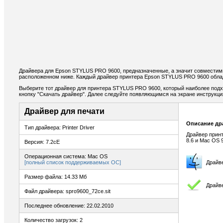
Драйвера для Epson STYLUS PRO 9600, предназначенные, а значит совместимы
расположенном ниже. Каждый драйвер принтера Epson STYLUS PRO 9600 облад
Выберите тот драйвер для принтера STYLUS PRO 9600, который наиболее подхо
кнопку "Скачать драйвер". Далее следуйте появляющимся на экране инструкц
Драйвер для печати
Описание др
Тип драйвера: Printer Driver
Драйвер принт
8.6 и Mac OS 
Версия: 7.2cE
Операционная система: Mac OS
[полный список поддерживаемых ОС]
Драйв
Размер файла: 14.33 Мб
Драйве
Файл драйвера: spro9600_72ce.sit
Последнее обновление: 22.02.2010
Количество загрузок: 2