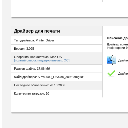
Драйвер для печати
Описание др
Тип драйвера: Printer Driver
Драйвер прин
Intel) версии 1
Версия: 3.09E
Операционная система: Mac OS
[полный список поддерживаемых ОС]
Драйв
Размер файла: 17.06 Мб
Драйве
Файл драйвера: SPro9600_OSXleo_309E.dmg.sit
Последнее обновление: 20.10.2006
Количество загрузок: 10