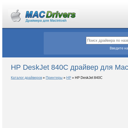
Введите на
HP DeskJet 840C драйвер для Ma
Каталог драйверов
»
Принтеры
»
HP
»
HP DeskJet 840C