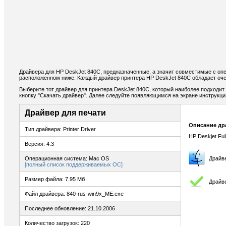
Драйвера для HP DeskJet 840C, предназначенные, а значит совместимые с оп
расположенном ниже. Каждый драйвер принтера HP DeskJet 840C обладает оче
Выберите тот драйвер для принтера DeskJet 840C, который наиболее подходит 
кнопку "Скачать драйвер". Далее следуйте появляющимся на экране инструкц
Драйвер для печати
Описание др
Тип драйвера: Printer Driver
HP Deskjet Full
Версия: 4.3
Операционная система: Mac OS
Драйв
[полный список поддерживаемых ОС]
Размер файла: 7.95 Мб
Драйве
Файл драйвера: 840-rus-win9x_ME.exe
Последнее обновление: 21.10.2006
Количество загрузок: 220