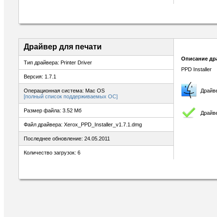
Драйвер для печати
Описание др
Тип драйвера: Printer Driver
PPD Installer
Версия: 1.7.1
Операционная система: Mac OS
Драйв
[полный список поддерживаемых ОС]
Размер файла: 3.52 Мб
Драйве
Файл драйвера: Xerox_PPD_Installer_v1.7.1.dmg
Последнее обновление: 24.05.2011
Количество загрузок: 6