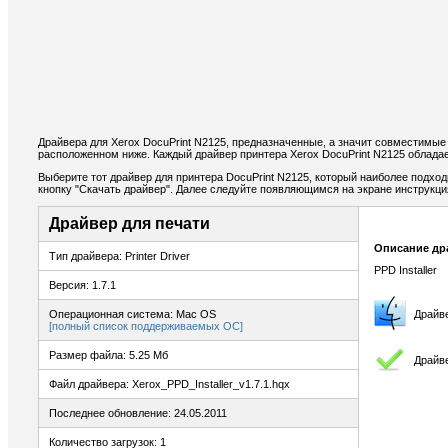
Драйвера для Xerox DocuPrint N2125, предназначенные, а значит совместимые
расположенном ниже. Каждый драйвер принтера Xerox DocuPrint N2125 облада
Выберите тот драйвер для принтера DocuPrint N2125, который наиболее подход
кнопку "Скачать драйвер". Далее следуйте появляющимся на экране инструкц
Драйвер для печати
Описание др
Тип драйвера: Printer Driver
PPD Installer
Версия: 1.7.1
Операционная система: Mac OS
Драйв
[полный список поддерживаемых ОС]
Размер файла: 5.25 Мб
Драйве
Файл драйвера: Xerox_PPD_Installer_v1.7.1.hqx
Последнее обновление: 24.05.2011
Количество загрузок: 1