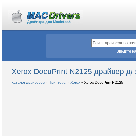
Введите на
Xerox DocuPrint N2125 драйвер д
Каталог драйверов
»
Принтеры
»
Xerox
»
Xerox DocuPrint N2125