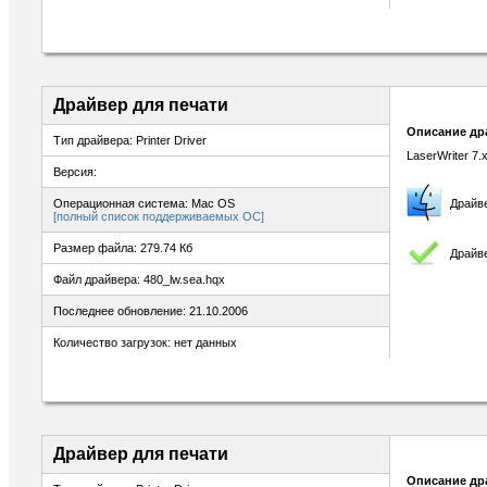
Драйвер для печати
Описание др
Тип драйвера: Printer Driver
LaserWriter 7.x
Версия:
Операционная система: Mac OS
Драйв
[полный список поддерживаемых ОС]
Размер файла: 279.74 Кб
Драйве
Файл драйвера: 480_lw.sea.hqx
Последнее обновление: 21.10.2006
Количество загрузок: нет данных
Драйвер для печати
Описание др