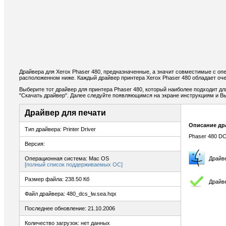
Драйвера для Xerox Phaser 480, предназначенные, а значит совместимые с оп
расположенном ниже. Каждый драйвер принтера Xerox Phaser 480 обладает оч
Выберите тот драйвер для принтера Phaser 480, который наиболее подходит для
"Скачать драйвер". Далее следуйте появляющимся на экране инструкциям и В
Драйвер для печати
Описание др
Тип драйвера: Printer Driver
Phaser 480 DCS
Версия:
Операционная система: Mac OS
Драйв
[полный список поддерживаемых ОС]
Размер файла: 238.50 Кб
Драйве
Файл драйвера: 480_dcs_lw.sea.hqx
Последнее обновление: 21.10.2006
Количество загрузок: нет данных