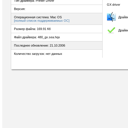
Тип драйвера: Printer Driver
GX driver
Версия:
Операционная система: Mac OS
Драйв
[полный список поддерживаемых ОС]
Размер файла: 169.91 Кб
Драйве
Файл драйвера: 480_gx.sea.hqx
Последнее обновление: 21.10.2006
Количество загрузок: нет данных