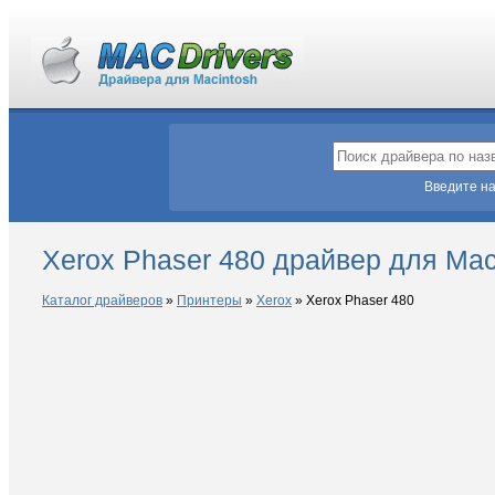
Введите на
Xerox Phaser 480 драйвер для Ma
Каталог драйверов
»
Принтеры
»
Xerox
»
Xerox Phaser 480