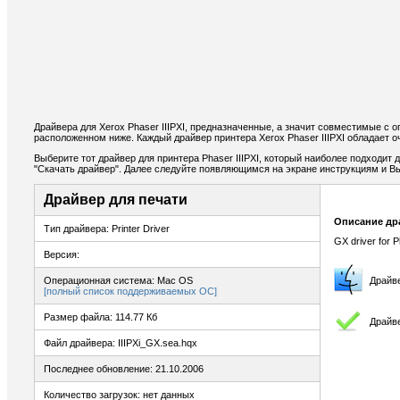
Драйвера для Xerox Phaser IIIPXI, предназначенные, а значит совместимые с 
расположенном ниже. Каждый драйвер принтера Xerox Phaser IIIPXI обладает 
Выберите тот драйвер для принтера Phaser IIIPXI, который наиболее подходит 
"Скачать драйвер". Далее следуйте появляющимся на экране инструкциям и В
Драйвер для печати
Описание др
Тип драйвера: Printer Driver
GX driver for P
Версия:
Операционная система: Mac OS
Драйв
[полный список поддерживаемых ОС]
Размер файла: 114.77 Кб
Драйве
Файл драйвера: IIIPXi_GX.sea.hqx
Последнее обновление: 21.10.2006
Количество загрузок: нет данных