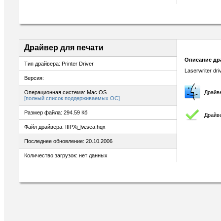
Драйвер для печати
Описание др
Тип драйвера: Printer Driver
Laserwriter dri
Версия:
Операционная система: Mac OS
Драйв
[полный список поддерживаемых ОС]
Размер файла: 294.59 Кб
Драйве
Файл драйвера: IIIPXi_lw.sea.hqx
Последнее обновление: 20.10.2006
Количество загрузок: нет данных