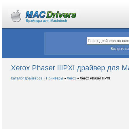
Введите на
Xerox Phaser IIIPXI драйвер для 
Каталог драйверов
»
Принтеры
»
Xerox
»
Xerox Phaser IIIPXI