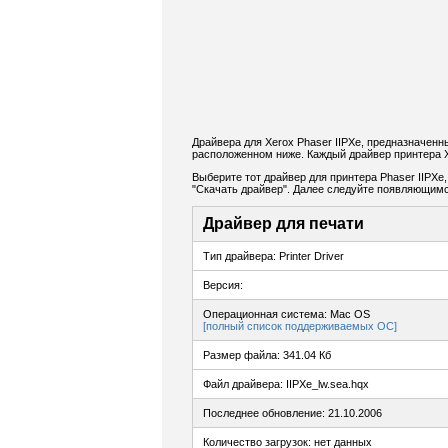
Драйвера для Xerox Phaser IIPXe, предназначенн
расположенном ниже. Каждый драйвер принтера X
Выберите тот драйвер для принтера Phaser IIPXe,
"Скачать драйвер". Далее следуйте появляющимс
Драйвер для печати
Тип драйвера: Printer Driver
Версия:
Операционная система: Mac OS
[полный список поддерживаемых ОС]
Размер файла: 341.04 Кб
Файл драйвера: IIPXe_lw.sea.hqx
Последнее обновление: 21.10.2006
Количество загрузок: нет данных