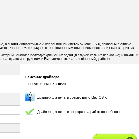
ые, а значит совместимые с операционной системой Mac OS X, показаны в списке,
erox Phaser IIPXe обладает очень подробным описанием всех своих характеристик.
 который наиболее подходит для Ваших задач (в случае если их несколько) и нажать к
я на экране инструкциям и Вы сможете скачать выбранный драйвер.
Описание драйвера
Laserwriter driver 7.x IIPXe
Драйвер для печати совместим с Mac OS X
Драйвер для печати проверен на работоспособность