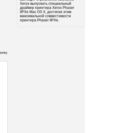
Xerox выпускать специальный
драйвер принтера Xerox Phaser
IIPXe Mac OS X, достигая этим
максимальной совместимости
принтера Phaser IIPXe.
нопку