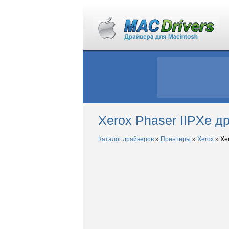
Xerox Phaser IIPXe 
Каталог драйверов
»
Принтеры
»
Xerox
»
Xer