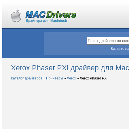
Введите на
Xerox Phaser PXi драйвер для Ma
Каталог драйверов
»
Принтеры
»
Xerox
»
Xerox Phaser PXi