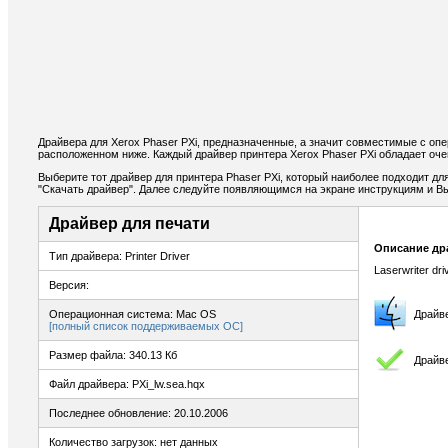
Драйвера для Xerox Phaser PXi, предназначенные, а значит совместимые с оп
расположенном ниже. Каждый драйвер принтера Xerox Phaser PXi обладает оч
Выберите тот драйвер для принтера Phaser PXi, который наиболее подходит для
"Скачать драйвер". Далее следуйте появляющимся на экране инструкциям и В
Драйвер для печати
Описание др
Тип драйвера: Printer Driver
Laserwriter dri
Версия:
Операционная система: Mac OS
Драйв
[полный список поддерживаемых ОС]
Размер файла: 340.13 Кб
Драйве
Файл драйвера: PXi_lw.sea.hqx
Последнее обновление: 20.10.2006
Количество загрузок: нет данных