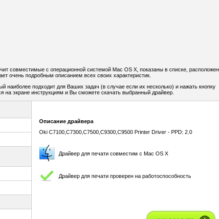
ачит совместимые с операционной системой Mac OS X, показаны в списке, расположе
ает очень подробным описанием всех своих характеристик.
ый наиболее подходит для Ваших задач (в случае если их несколько) и нажать кнопку
я на экране инструкциям и Вы сможете скачать выбранный драйвер.
Описание драйвера
Oki C7100,C7300,C7500,C9300,C9500 Printer Driver - PPD: 2.0
Драйвер для печати совместим с Mac OS X
Драйвер для печати проверен на работоспособность