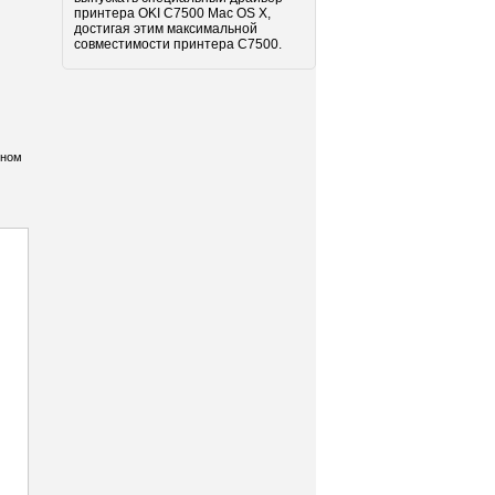
принтера OKI C7500 Mac OS X,
достигая этим максимальной
совместимости принтера C7500.
нном