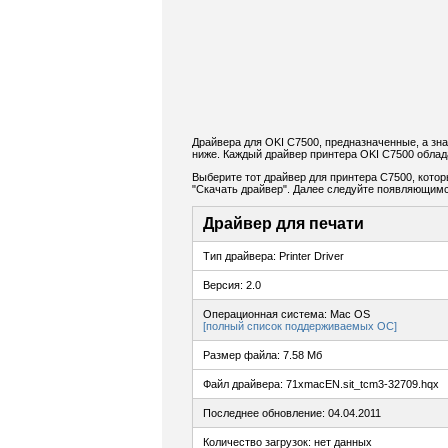
Драйвера для OKI C7500, предназначенные, а зн
ниже. Каждый драйвер принтера OKI C7500 облад
Выберите тот драйвер для принтера C7500, котор
"Скачать драйвер". Далее следуйте появляющимс
Драйвер для печати
Тип драйвера: Printer Driver
Версия: 2.0
Операционная система: Mac OS
[полный список поддерживаемых ОС]
Размер файла: 7.58 Мб
Файл драйвера: 71xmacEN.sit_tcm3-32709.hqx
Последнее обновление: 04.04.2011
Количество загрузок: нет данных