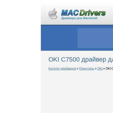
OKI C7500 драйвер д
Каталог драйверов
»
Принтеры
»
OKI
»
OKI 