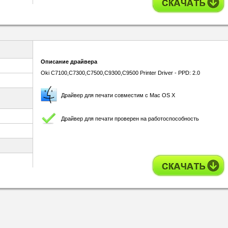
Описание драйвера
Oki C7100,C7300,C7500,C9300,C9500 Printer Driver - PPD: 2.0
Драйвер для печати совместим с Mac OS X
Драйвер для печати проверен на работоспособность