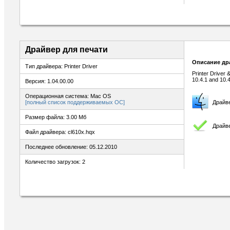
Драйвер для печати
Описание др
Тип драйвера: Printer Driver
Printer Driver 
10.4.1 and 10.4
Версия: 1.04.00.00
Операционная система: Mac OS
[полный список поддерживаемых ОС]
Драйв
Размер файла: 3.00 Мб
Драйве
Файл драйвера: cl610x.hqx
Последнее обновление: 05.12.2010
Количество загрузок: 2