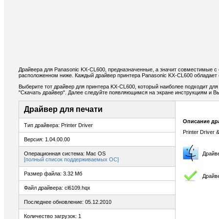
Драйвера для Panasonic KX-CL600, предназначенные, а значит совместимые с 
расположенном ниже. Каждый драйвер принтера Panasonic KX-CL600 обладает 
Выберите тот драйвер для принтера KX-CL600, который наиболее подходит для 
"Скачать драйвер". Далее следуйте появляющимся на экране инструкциям и В
Драйвер для печати
Описание др
Тип драйвера: Printer Driver
Printer Driver 
Версия: 1.04.00.00
Операционная система: Mac OS
Драйв
[полный список поддерживаемых ОС]
Размер файла: 3.32 Мб
Драйве
Файл драйвера: cl6109.hqx
Последнее обновление: 05.12.2010
Количество загрузок: 1