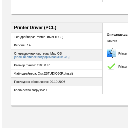
Printer Driver (PCL)
Описание др
Тип драйвера: Printer Driver (PCL)
Drivers
Версия: 7.4
Операционная система: Mac OS
Printe
[полный список поддерживаемых ОС]
Размер файла: 110.50 Кб
Printe
Файл драйвера: OsxESTUDIO30P.pkg.sit
Последнее обновление: 20.10.2006
Количество загрузок: 1