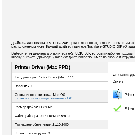
Драйвера для Toshiba e-STUDIO 30P, предназначенные, а значит совместимые 
расположенном ниже. Каждый драйвер принтера Toshiba e-STUDIO 30P обладае
Выберите тот драйвер для принтера e-STUDIO 30P, который наиболее подходит 
кнопку "Скачать драйвер". Далее следуйте появляющимся на экране инструкц
Printer Driver (Mac PPD)
Описание др
Тип драйвера: Printer Driver (Mac PPD)
Drivers
Версия: 7.4
Операционная система: Mac OS
Printe
[полный список поддерживаемых ОС]
Размер файла: 14.89 Мб
Printe
Файл драйвера: esPrinterMacOS9.sit
Последнее обновление: 21.10.2006
Количество загрузок: 3