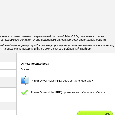
 а значит совместимые с операционной системой Mac OS X, показаны в списке,
oshiba LP3500 обладает очень подробным описанием всех своих характеристик.
рый наиболее подходит для Ваших задач (в случае если их несколько) и нажать кнопку
я на экране инструкциям и Вы сможете скачать выбранный драйвер.
Описание драйвера
Drivers
Printer Driver (Mac PPD) совместим с Mac OS X
Printer Driver (Mac PPD) проверен на работоспособность