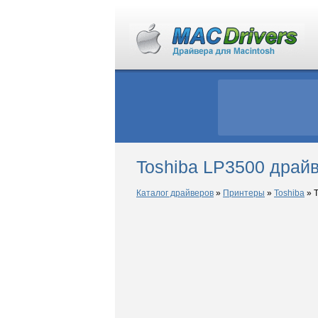
Toshiba LP3500 драй
Каталог драйверов
»
Принтеры
»
Toshiba
»
T