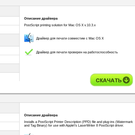
Описание драйвера
PostScript printing solution for Mac OS X v.10.3.x
Драйвер для печати совместим с Mac OS X
Драйвер для печати проверен на работоспособность
Описание драйвера
Installs a PostScript Printer Description (PPD) file and plug-ins (Watermark
and Tag Binary) for use with Apple\'s LaserWriter 8 PostScript driver.