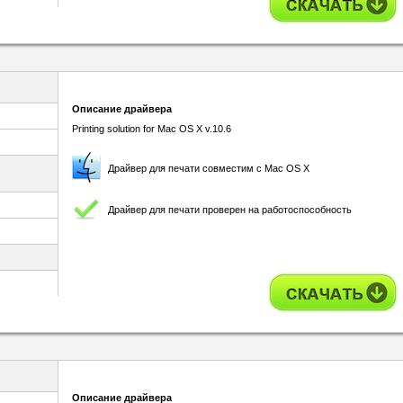
Описание драйвера
Printing solution for Mac OS X v.10.6
Драйвер для печати совместим с Mac OS X
Драйвер для печати проверен на работоспособность
Описание драйвера