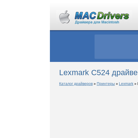
Lexmark C524 драйве
Каталог драйверов
»
Принтеры
»
Lexmark
»