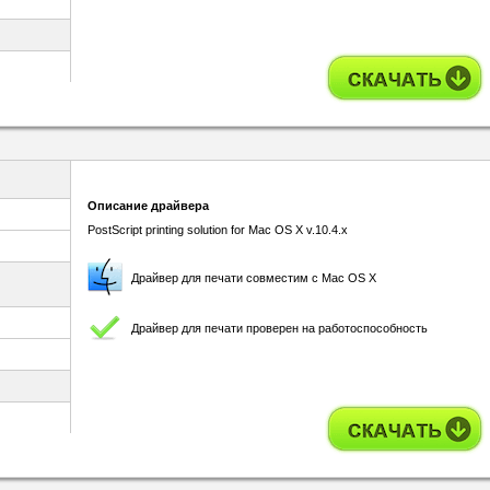
Описание драйвера
PostScript printing solution for Mac OS X v.10.4.x
Драйвер для печати совместим с Mac OS X
Драйвер для печати проверен на работоспособность