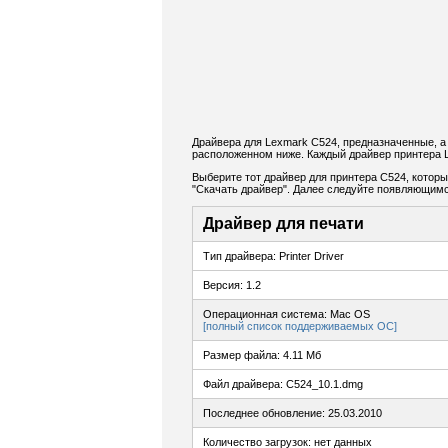
Драйвера для Lexmark C524, предназначенные, а
расположенном ниже. Каждый драйвер принтера 
Выберите тот драйвер для принтера C524, которы
"Скачать драйвер". Далее следуйте появляющимс
Драйвер для печати
Тип драйвера: Printer Driver
Версия: 1.2
Операционная система: Mac OS
[полный список поддерживаемых ОС]
Размер файла: 4.11 Мб
Файл драйвера: C524_10.1.dmg
Последнее обновление: 25.03.2010
Количество загрузок: нет данных