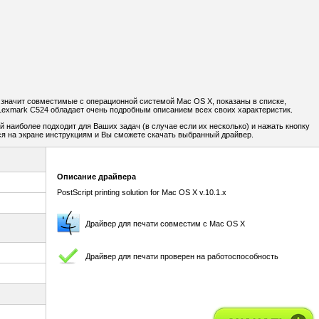
 значит совместимые с операционной системой Mac OS X, показаны в списке,
Lexmark C524 обладает очень подробным описанием всех своих характеристик.
й наиболее подходит для Ваших задач (в случае если их несколько) и нажать кнопку
я на экране инструкциям и Вы сможете скачать выбранный драйвер.
Описание драйвера
PostScript printing solution for Mac OS X v.10.1.x
Драйвер для печати совместим с Mac OS X
Драйвер для печати проверен на работоспособность