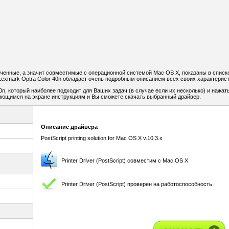
аченные, а значит совместимые с операционной системой Mac OS X, показаны в списк
exmark Optra Color 40n обладает очень подробным описанием всех своих характерист
0n, который наиболее подходит для Ваших задач (в случае если их несколько) и нажат
ляющимся на экране инструкциям и Вы сможете скачать выбранный драйвер.
Описание драйвера
PostScript printing solution for Mac OS X v.10.3.x
Printer Driver (PostScript) совместим с Mac OS X
Printer Driver (PostScript) проверен на работоспособность