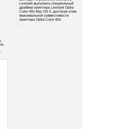
Lexmark выпускать специальный
драйвер принтера Lexmark Optra
Color 40n Mac OS X, достигая этим
максимальной совместимости
принтера Optra Color 40n.
е,
ик.
ь