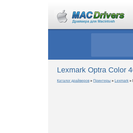
Lexmark Optra Color 
Каталог драйверов
»
Принтеры
»
Lexmark
»