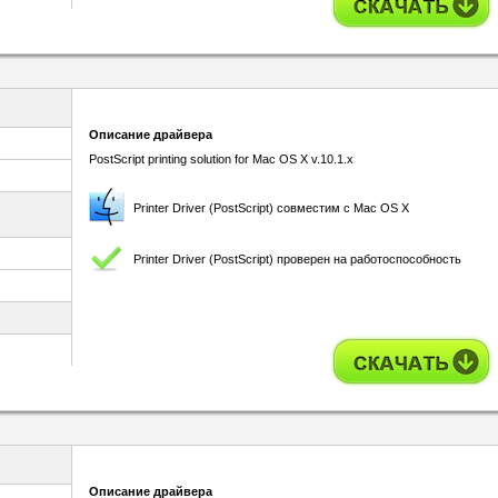
Описание драйвера
PostScript printing solution for Mac OS X v.10.1.x
Printer Driver (PostScript) совместим с Mac OS X
Printer Driver (PostScript) проверен на работоспособность
Описание драйвера