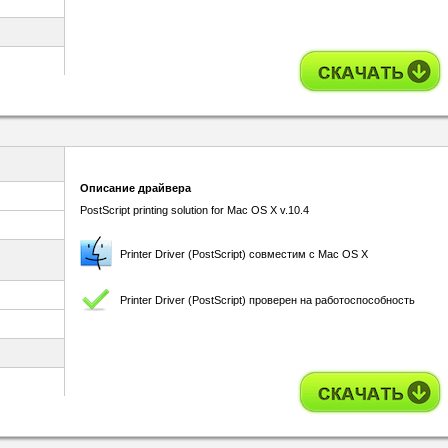
Описание драйвера
PostScript printing solution for Mac OS X v.10.4
Printer Driver (PostScript) совместим с Mac OS X
Printer Driver (PostScript) проверен на работоспособность