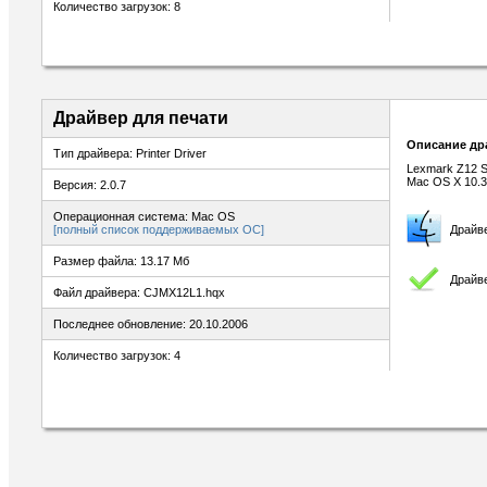
Количество загрузок: 8
Драйвер для печати
Описание др
Тип драйвера: Printer Driver
Lexmark Z12 Se
Mac OS X 10.3
Версия: 2.0.7
Операционная система: Mac OS
[полный список поддерживаемых ОС]
Драйв
Размер файла: 13.17 Мб
Драйве
Файл драйвера: CJMX12L1.hqx
Последнее обновление: 20.10.2006
Количество загрузок: 4