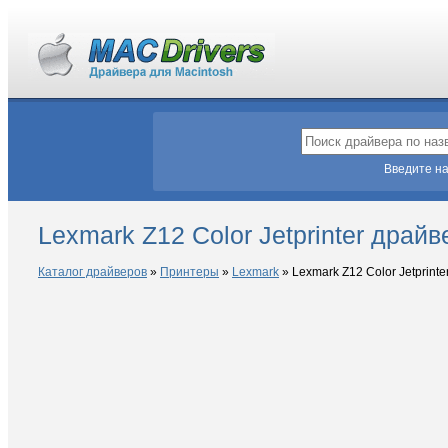
Введите на
Lexmark Z12 Color Jetprinter драй
Каталог драйверов
»
Принтеры
»
Lexmark
»
Lexmark Z12 Color Jetprinte