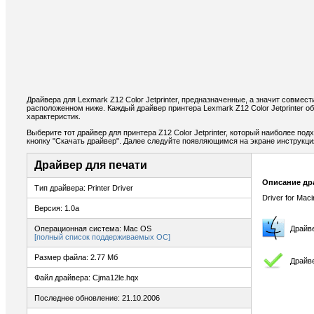
Драйвера для Lexmark Z12 Color Jetprinter, предназначенные, а значит совме
расположенном ниже. Каждый драйвер принтера Lexmark Z12 Color Jetprinter 
характеристик.
Выберите тот драйвер для принтера Z12 Color Jetprinter, который наиболее под
кнопку "Скачать драйвер". Далее следуйте появляющимся на экране инструкц
Драйвер для печати
Описание др
Тип драйвера: Printer Driver
Driver for Maci
Версия: 1.0a
Операционная система: Mac OS
Драйв
[полный список поддерживаемых ОС]
Размер файла: 2.77 Мб
Драйве
Файл драйвера: Cjma12le.hqx
Последнее обновление: 21.10.2006