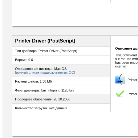
Printer Driver (PostScript)
Описание др
Тип драйвера: Printer Driver (PostScript)
This download i
9.x for use wit
Версия: 9.0
has been encod
internet.
Операционная система: Mac OS
[полный список поддерживаемых ОС]
Printe
Размер файла: 1.38 Мб
Файл драйвера: ibm_infoprint_1120.bin
Printe
Последнее обновление: 20.10.2006
Количество загрузок: нет данных