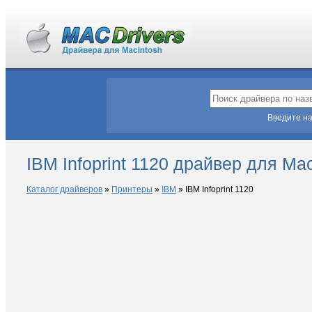
Введите на
IBM Infoprint 1120 драйвер для Ma
Каталог драйверов
»
Принтеры
»
IBM
»
IBM Infoprint 1120