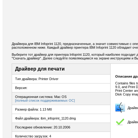
Драйвера для IBM Infoprint 1120, предназначенные, а значит совместимые с о
расположенном ниже. Каждый драйвер принтера IBM Infoprint 1120 обладает о
Выберите тот драйвер для принтера Infoprint 1120, который наиболее подходит 
"Скачать драйвер". Далее следуйте появляющимся на экране инструкциям и В
Драйвер для печати
Описание др
Тип драйвера: Printer Driver
Contains files t
9.0, and Print 
Версия:
Print Center an
Disk Copy imag
Операционная система: Mac OS
[полный список поддерживаемых ОС]
Драйв
Размер файла: 1.13 Мб
Файл драйвера: ibm_infoprint_1120.dmg
Драйве
Последнее обновление: 20.10.2006
Количество загрузок: 4