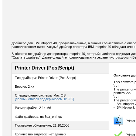
Драйвера для IBM Infoprint 40, предназначенные, а значит совместимые с опе
расположенном ниже. Каждый драйвер принтера IBM Infoprint 40 обладает оче
Выберите тот драйвер для принтера Infoprint 40, который наиболее подходит дл
"Скачать драйвер". Далее следуйте появляющимся на экране инструкциям и В
Printer Driver (PostScript)
Описание др
Тип драйвера: Printer Driver (PostScript)
This software p
\r\n
Версия: 2.xx
The printer dri
printers.\r\n
Операционная система: Mac OS
\r\n
[полный список поддерживаемых ОС]
The printer dri
- IBM Infoprint
- IBM Network 
Размер файла: 2.14 Мб
Файл драйвера: ms8sa_en.hqx
Printe
Последнее обновление: 21.10.2006
Количество загрузок: нет данных
Printe