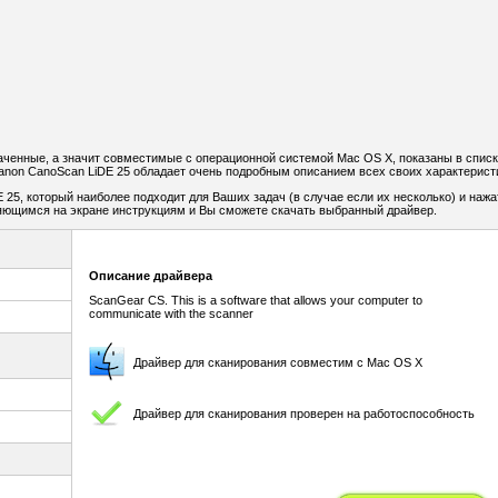
аченные, а значит совместимые с операционной системой Mac OS X, показаны в списк
non CanoScan LiDE 25 обладает очень подробным описанием всех своих характерист
 25, который наиболее подходит для Ваших задач (в случае если их несколько) и нажа
ляющимся на экране инструкциям и Вы сможете скачать выбранный драйвер.
Описание драйвера
ScanGear CS. This is a software that allows your computer to
communicate with the scanner
Драйвер для сканирования совместим с Mac OS X
Драйвер для сканирования проверен на работоспособность