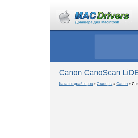
Canon CanoScan LiDE
Каталог драйверов
»
Сканеры
»
Canon
»
Can