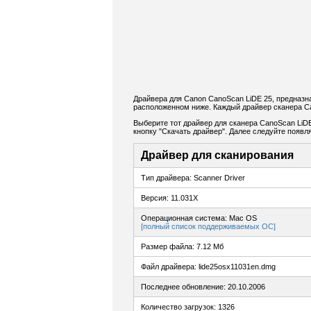
Драйвера для Canon CanoScan LiDE 25, предназн
расположенном ниже. Каждый драйвер сканера Ca
Выберите тот драйвер для сканера CanoScan LiDE
кнопку "Скачать драйвер". Далее следуйте появ
Драйвер для сканирования
Тип драйвера: Scanner Driver
Версия: 11.031X
Операционная система: Mac OS
[полный список поддерживаемых ОС]
Размер файла: 7.12 Мб
Файл драйвера: lide25osx11031en.dmg
Последнее обновление: 20.10.2006
Количество загрузок: 1326