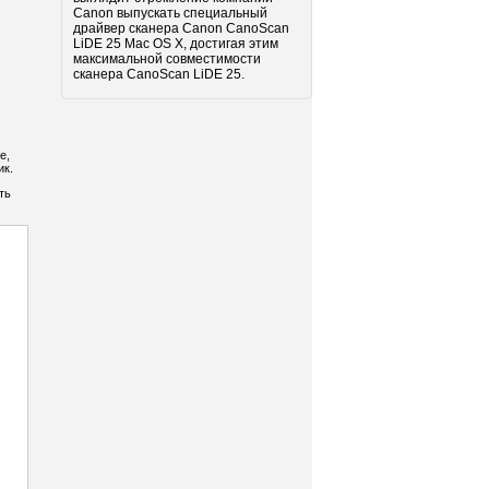
Canon выпускать специальный
драйвер сканера Canon CanoScan
LiDE 25 Mac OS X, достигая этим
максимальной совместимости
сканера CanoScan LiDE 25.
е,
ик.
ть