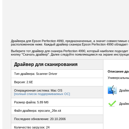
Драйвера для Epson Perfection 4990, предназначенные, а значит совместимые 
расположенном ниже. Каждый драйвер сканера Epson Perfection 4990 обладает
Выберите тот драйвер для сканера Perfection 4990, который наиболее подходит
кнопку "Скачать драйвер". Далее следуйте появляющимся на экране инструкц
Драйвер для сканирования
Описание др
Тип драйвера: Scanner Driver
Универсальны
Версия: 2.6E
Операционная система: Mac OS
Драйв
[полный список поддерживаемых ОС]
Размер файла: 5.89 Мб
Драйв
Файл драйвера: epscanx_26e.sit
Последнее обновление: 20.10.2006
Количество загрузок: 24