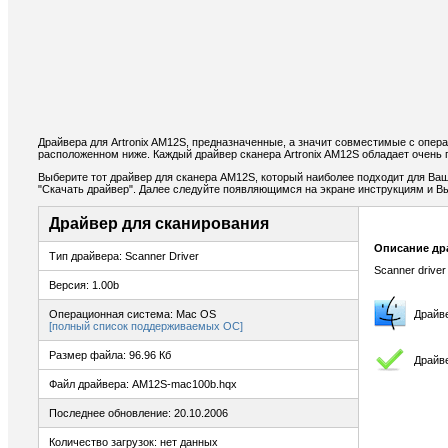
Драйвера для Artronix AM12S, предназначенные, а значит совместимые с опер
расположенном ниже. Каждый драйвер сканера Artronix AM12S обладает очень
Выберите тот драйвер для сканера AM12S, который наиболее подходит для Ваши
"Скачать драйвер". Далее следуйте появляющимся на экране инструкциям и В
Драйвер для сканирования
Описание др
Тип драйвера: Scanner Driver
Scanner driver
Версия: 1.00b
Операционная система: Mac OS
Драйв
[полный список поддерживаемых ОС]
Размер файла: 96.96 Кб
Драйв
Файл драйвера: AM12S-mac100b.hqx
Последнее обновление: 20.10.2006
Количество загрузок: нет данных