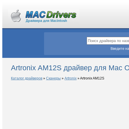
Введите на
Artronix AM12S драйвер для Mac 
Каталог драйверов
»
Сканеры
»
Artronix
»
Artronix AM12S